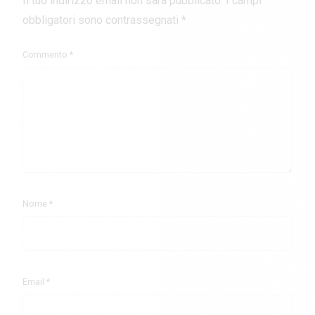
Il tuo indirizzo email non sarà pubblicato.
I campi
obbligatori sono contrassegnati
*
Commento
*
Nome
*
Email
*