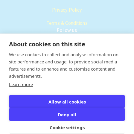
Privacy Policy
Terms & Conditions
Follow us
About cookies on this site
We use cookies to collect and analyse information on
Email
site performance and usage, to provide social media
features and to enhance and customise content and
info@sblind.com
advertisements.
Learn more
Allow all cookies
© 2026 · 1B SRL Via Zelasco 1 24122 Bergamo P.I.
04230560163
Deny all
Cookie settings